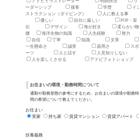
アドビイラストレーター
明朗快活
リ
ーダーシップ
接客
学歴
イ
ストラクション（ダイビング）
人に教える事
優しい
自分に厳しい
POP・宣
伝
デザイン
海が好き
柔らかい物
腰
海洋生物の知識
人生経験
努力
自信
丁寧
知識
文章
一生懸命さ
誠実
器用さ
スポ
ーツ
人と話す
人見知りしな
人を楽しくさせる
アドビフォトショップ
お住まいの環境・勤務時間について
通勤や勤務形態の参考にするため、お住まいの環境や勤務時
間の希望について教えてください。
お住まい
実家
持ち家
賃貸マンション
賃貸アパート
扶養義務