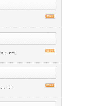
。(^o^;)
(^o^;)