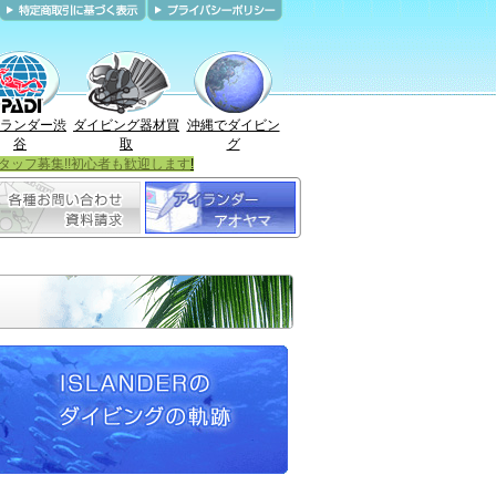
ランダー渋
ダイビング器材買
沖縄でダイビン
谷
取
グ
タッフ募集!!初心者も歓迎します
!