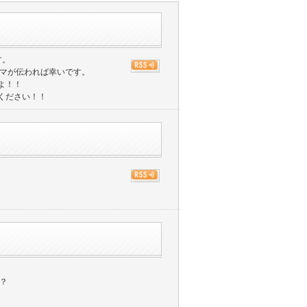
す。
マが伝われば幸いです。
よ！！
ください！！
？