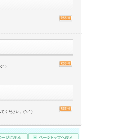
^;)
ださい。(^o^;)