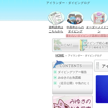
アイランダー・ダイビングログ
資料請求は
中高年からの
オーダーメイド
こちらから
ダイビング
ン
使わないダイビング器材の買取
HOME
＞ アイランダー・ダイビングログ
ア
ダイビングツアー報告
みゆきのお魚図鑑
（近日公開）や魚のヒミ
ツ