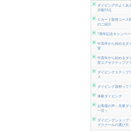
ダイビングのよくあ
示板FAQ
Ｃカード取得コース
のご紹介
7周年記念キャンペ
中高年から始めるダ
室
中高年から始めるダ
室エグゼクティブク
ダイビングステップ
ス
ダイビング器材って
体験ダイビング
お客様の声～先輩ダ
一言～
ダイビングショップ
グスクールの選び方