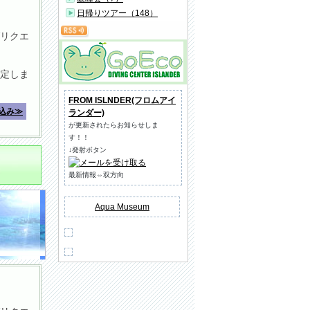
日帰りツアー（148）
リクエ
定しま
FROM ISLNDER(フロムアイ
込み≫
ランダー)
が更新されたらお知らせしま
す！！
↓発射ボタン
最新情報⇔双方向
Aqua Museum