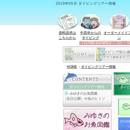
2019年05月:ダイビングツアー情報
資料請求は
中高年からの
オーダーメイド
こちらから
ダイビング
ン
使わないダイビング器材の買取
HOME
ダイビングツアー情報
＞
ダイビングツアー報告
みゆきのお魚図鑑
（近日公開）や魚のヒミツ
2019