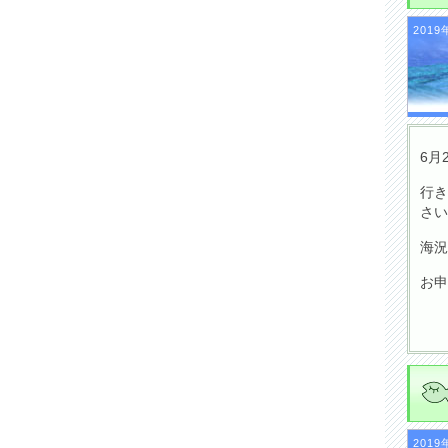
2019
6月
行き
さい
海況
お申
2019