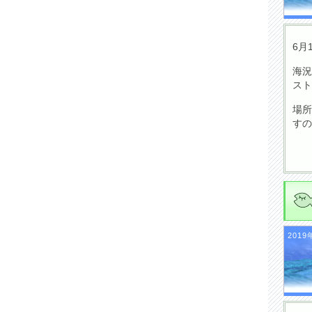
6月
海況
スト
場所
すの
2019