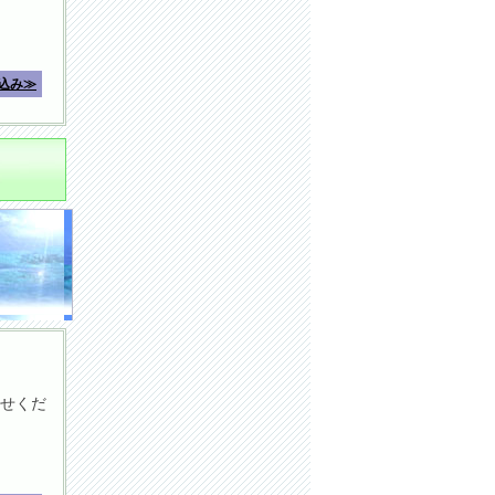
込み≫
せくだ