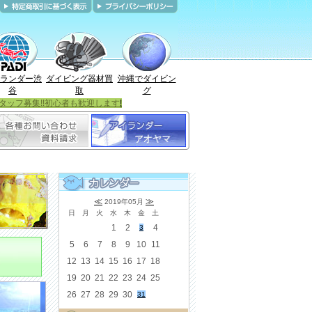
ランダー渋
ダイビング器材買
沖縄でダイビン
谷
取
グ
タッフ募集!!初心者も歓迎します
!
≪
≫
2019年05月
日
月
火
水
木
金
土
1
2
4
3
5
6
7
8
9
10
11
12
13
14
15
16
17
18
19
20
21
22
23
24
25
26
27
28
29
30
31