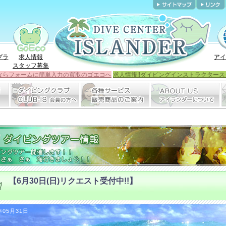
プラ
求人情報
アイ
スタッフ募集
ならフォームに簡単入力の買取のゴエコへ
求人情報!!ダイビングインストラクタース
【6月30日(日)リクエスト受付中!!】
年05月31日