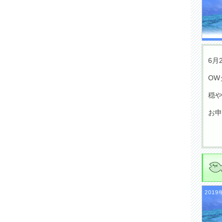
6月
OW
穏や
お申
2019