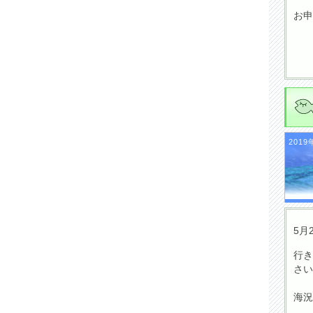
お申
2019
5月
行き
さい
海況