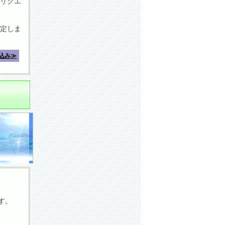
リクエ
定しま
込み≫
す。