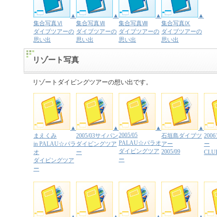
▲
▲
▲
▲
集合写真Ⅵ
集合写真Ⅶ
集合写真Ⅷ
集合写真Ⅸ
ダイブツアーの
ダイブツアーの
ダイブツアーの
ダイブツアーの
思い出
思い出
思い出
思い出
リゾート写真
リゾートダイビングツアーの想い出です。
▲
▲
▲
▲
2005/05
まえくみ
2005/03サイパン
石垣島ダイブツ
20
PALAU☆パラオ
in PALAU☆パラ
ダイビングツア
アー
ー
ダイビングツア
2005/09
オ
ー
CLU
ー
ダイビングツア
ー
▲
▲
▲
▲