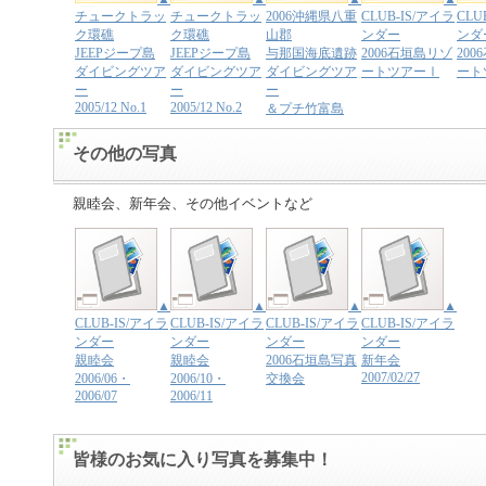
チュークトラッ
チュークトラッ
2006沖縄県八重
CLUB-IS/アイラ
CLU
ク環礁
ク環礁
山郡
ンダー
ンダ
JEEPジープ島
JEEPジープ島
与那国海底遺跡
2006石垣島リゾ
20
ダイビングツア
ダイビングツア
ダイビングツア
ートツアーⅠ
ート
ー
ー
ー
2005/12 No.1
2005/12 No.2
＆プチ竹富島
その他の写真
親睦会、新年会、その他イベントなど
▲
▲
▲
▲
CLUB-IS/アイラ
CLUB-IS/アイラ
CLUB-IS/アイラ
CLUB-IS/アイラ
ンダー
ンダー
ンダー
ンダー
親睦会
親睦会
2006石垣島写真
新年会
2007/02/27
2006/06・
2006/10・
交換会
2006/07
2006/11
皆様のお気に入り写真を募集中！