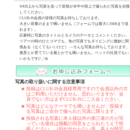
WEB上から写真を送って皆様が水中や陸上で撮られた写真を自慢
してください。
CLUB-IS会員の皆様の写真お待ちしております。
大きい容量のままで構いません（フォームでは最大1.5MBまで送
れます）。
応募時に写真のタイトルとカメラのデータとコメントください。
ツアーの時のひとコマでも、魚の写真でもダイビングに微妙に関
係ある（なくてもいいけど） ―そんな写真お待ちしております。
風景とか育てている菊とかでも構いません。ペットの社員でもい
いかもです(^_^)b
写真の取り扱いに関する注意事項
投稿はCLUB-IS会員様専用ですので会員以外の方
はご利用いただけません。恐れいりますが、会
員でない方はまずCLUB-ISにご入会ください。
写真はどんなテーマでも構いませんが、投稿す
る写真はご自分で撮られた写真に限ります。
投稿される写真に本人様以外の第三者の方が写
っている場合は掲載の同意をとられたうえで投
稿ください。（顔が分からない等、本人が特定