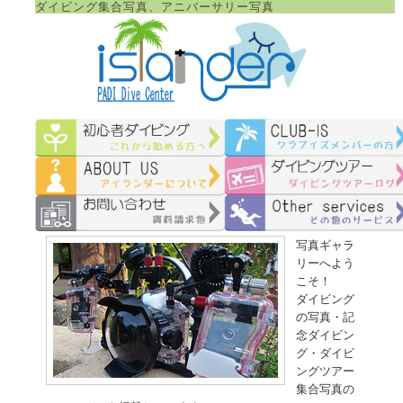
ダイビング集合写真、アニバーサリー写真
写真ギャラ
リーへよう
こそ！
ダイビング
の写真・記
念ダイビン
グ・ダイビ
ングツアー
集合写真の