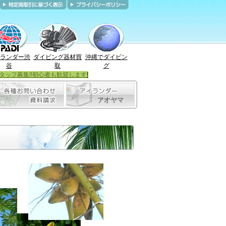
ランダー渋
ダイビング器材買
沖縄でダイビン
谷
取
グ
タッフ募集!!初心者も歓迎します
!
。