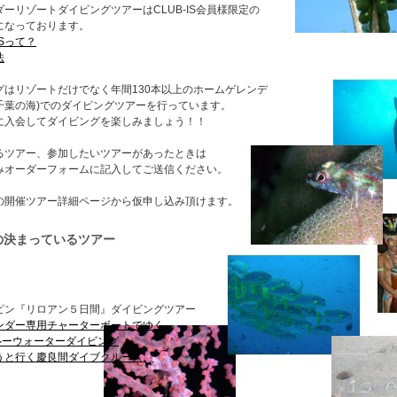
ーリゾートダイビングツアーはCLUB-IS会員様限定の
になっております。
ISって？
法
グはリゾートだけでなく年間130本以上のホームゲレンデ
千葉の海)でのダイビングツアーを行っています。
ISに入会してダイビングを楽しみましょう！！
るツアー、参加したいツアーがあったときは
みオーダーフォームに記入してご送信ください。
の開催ツアー詳細ページから仮申し込み頂けます。
の決まっているツアー
ピン『リロアン５日間』ダイビングツアー
ンダー専用チャーターボートでゆく
ーウォーターダイビング
うと行く慶良間ダイブクルーズ