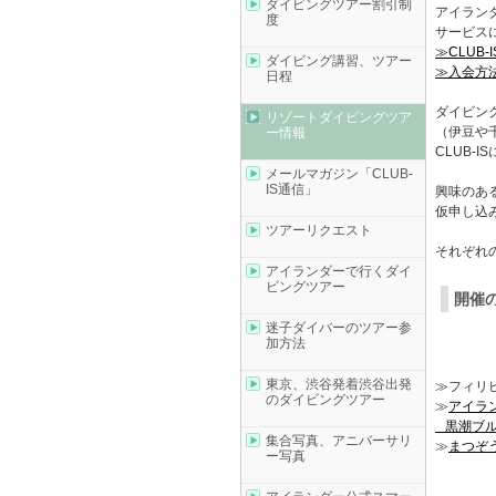
ダイビングツアー割引制
アイランダ
度
サービス
≫CLUB-
ダイビング講習、ツアー
≫入会方
日程
ダイビン
リゾートダイビングツア
（伊豆や
ー情報
CLUB-
メールマガジン「CLUB-
IS通信」
興味のあ
仮申し込
ツアーリクエスト
それぞれ
アイランダーで行くダイ
ビングツアー
開催
迷子ダイバーのツアー参
加方法
東京、渋谷発着渋谷出発
≫フィリ
のダイビングツアー
≫
アイラ
黒潮ブル
集合写真、アニバーサリ
≫
まつぞ
ー写真