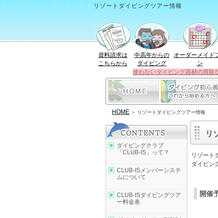
リゾートダイビングツアー情報
資料請求は
中高年からの
オーダーメイド
こちらから
ダイビング
ン
使わないダイビング器材の買取
HOME
＞ リゾートダイビングツアー情報
リ
ダイビングクラブ
「CLUB-IS」って？
リゾート
ダイビン
CLUB-ISメンバーシステ
ムについて
開催
CLUB-ISダイビングツア
ー料金表