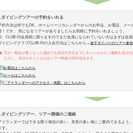
2.ダイビングツアーの予約をいれる
予約方法は何でもOK、ホームページカレンダーからのお申込、お電話、メー
迎！です。 気になるツアーがありましたらお気軽に予約をいれましょう。
尚、CLUB-IS会員様に限りますのでまだ会員になられていない方はまずは会
ダイビングクラブCLUB-ISの入会方法はこちらから→
迷子ダイバーのツアー参加
万が一都合が悪くなった場合でも前日の夕方までにキャンセルのご連絡を頂けれ
ただし、当日のキャンセルはツアー料金の50%頂きます。
お電話はこちらから
メールはこちらから
「アイランダーへのアクセス・地図」はこちらから
3.ダイビングツアー、ツアー開催のご連絡
アイランダーではできる限り海況の良い、見所の多い海にご案内できるよう、
ます。