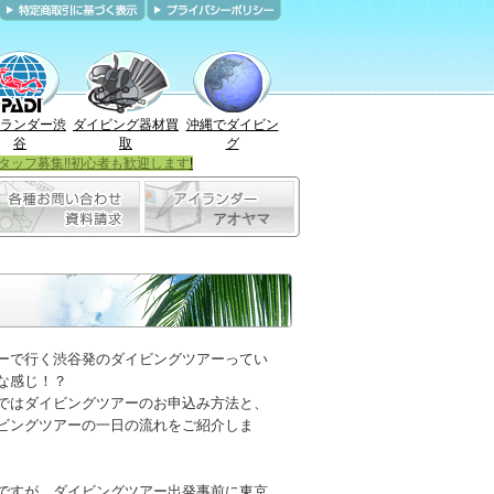
ランダー渋
ダイビング器材買
沖縄でダイビン
谷
取
グ
タッフ募集!!初心者も歓迎します
!
ーで行く渋谷発のダイビングツアーってい
な感じ！？
ではダイビングツアーのお申込み方法と、
ビングツアーの一日の流れをご紹介しま
ですが、ダイビングツアー出発事前に東京