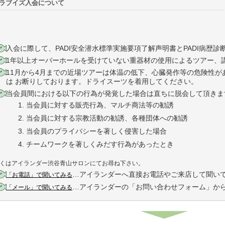
ラブイズ入会について
入会に際して、PADI安全潜水標準実施要項了解声明書とPADI病歴
1年以上オーバーホールを受けていない重器材の使用によるツアー、
11月から4月までの近場ツアーは体温の低下、心臓発作等の危険性
は お断りしております。ドライスーツを着用してください。
当会員間における以下の行為が発覚した場合は直ちに脱会して頂きま
当会員に対する販売行為、マルチ商法等の勧誘
当会員に対する宗教活動の勧誘、各種団体への勧誘
当会員のプライバシーを著しく侵害した場合
チームワークを著しくみだす行為があったとき
くはアイランダー渋谷青山サロンにてお尋ね下さい。
…アイランダーへ直接お電話やご来店して聞い
「お電話」で聞いてみる
…アイランダーの「お問い合わせフォーム」か
「メール」で聞いてみる