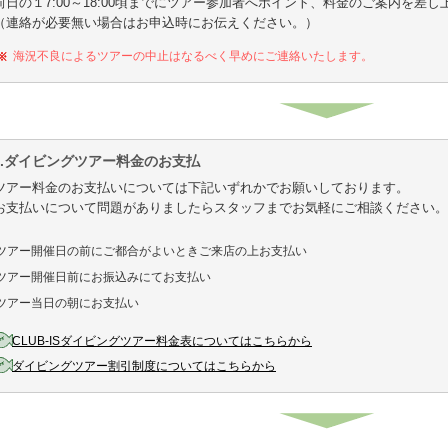
前日の１7:00～18:00頃までにツアー参加者へポイント、料金のご案内を差し
（連絡が必要無い場合はお申込時にお伝えください。）
海況不良によるツアーの中止はなるべく早めにご連絡いたします。
4.ダイビングツアー料金のお支払
ツアー料金のお支払いについては下記いずれかでお願いしております。
お支払いについて問題がありましたらスタッフまでお気軽にご相談ください。
ツアー開催日の前にご都合がよいときご来店の上お支払い
ツアー開催日前にお振込みにてお支払い
ツアー当日の朝にお支払い
CLUB-ISダイビングツアー料金表についてはこちらから
ダイビングツアー割引制度についてはこちらから