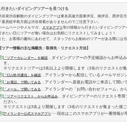
1.行きたいダイビングツアーを見つける
渋谷発渋谷解散のダイビングツアーは東名高速方面東伊豆、南伊豆、西伊豆方
千葉房総半島方面は渋谷発着がありませんのでご注意下さい。
ホームページやメルマガ、
等の情報から行きたいダイビングツア
スマホアプリ
行きたい日にツアーが無い場合はお気軽にリクエストしてみましょう！
また、お客様の趣向にあわせて、スタッフからお勧めのツアーがある際には当
【ツアー情報の主な掲載先・取得先・リクエスト方法】
…ダイビングツアーの予定確認からお申込み
「ツアーカレンダー」を確認
す。
※リクエストツアーは3名以上より開催します（3名のリクエストが
…アイランダーから配信しているメールマガジ
「CLUB-IS通信」を確認
…アイランダーへ直接お電話やご来店して聞い
「お電話」で聞いてみる
…アイランダーの「お問い合わせフォーム」か
「メール」で聞いてみる
…ダイビングツアーのリクエスト専用
「ツアーリクエスト」からお申込み
ださい。
※リクエストは3名より開催します（3名のリクエストが集まった後
･･･現在はこのスマホアプリが一番情報が
アイランダー公式スマホアプリ