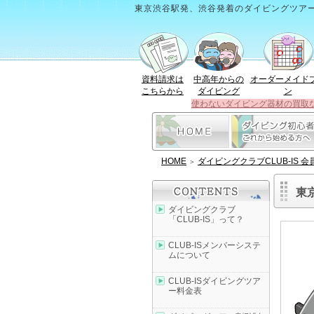
東京渋谷駅発、渋谷発着のダイビングツア
資料請求は
中高年からの
オーダーメイド
こちらから
ダイビング
ン
使わないダイビング器材の買取
HOME
ダイビングクラブCLUB-IS 
＞
東
ダイビングクラブ
「CLUB-IS」って？
CLUB-ISメンバーシステ
ムについて
CLUB-ISダイビングツア
ー料金表