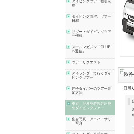
ダイビングツアー割引制
度
ダイビング講習、ツアー
日程
リゾートダイビングツア
ー情報
メールマガジン「CLUB-
IS通信」
ツアーリクエスト
アイランダーで行くダイ
渋谷
ビングツアー
日帰
迷子ダイバーのツアー参
加方法
東京、渋谷発着渋谷出発
のダイビングツアー
集合写真、アニバーサリ
ー写真