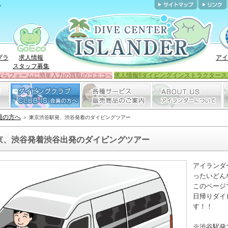
ー
プラ
求人情報
アイ
スタッフ募集
ならフォームに簡単入力の買取のゴエコへ
求人情報!!ダイビングインストラクタース
会員の方へ
＞ 東京渋谷駅発、渋谷発着のダイビングツアー
京、渋谷発着渋谷出発のダイビングツアー
アイランダ
ったいどん
このページ
日帰りダイ
す！！
※渋谷駅発