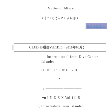
5,Mutter of Mtsuzo
（まつぞうのつぶやき）
続きを読む≫
CLUB-IS通信Vol.111.5（2010年06月）
---------------- Informational from Dive Center
Islander ----------------
CLUB－IS JUNE，2010
┘
┏┓――――――――――
┗■ I N D E X Vol.111.5
1, Information from Islander