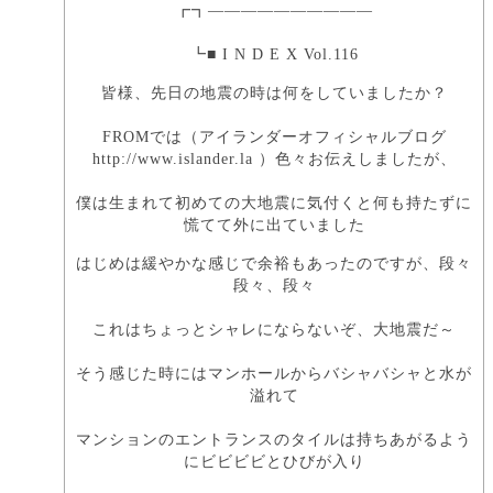
┏┓――――――――――
┗■ I N D E X Vol.116
皆様、先日の地震の時は何をしていましたか？
FROMでは（アイランダーオフィシャルブログ
http://www.islander.la ）色々お伝えしましたが、
僕は生まれて初めての大地震に気付くと何も持たずに
慌てて外に出ていました
はじめは緩やかな感じで余裕もあったのですが、段々
段々、段々
これはちょっとシャレにならないぞ、大地震だ～
そう感じた時にはマンホールからバシャバシャと水が
溢れて
マンションのエントランスのタイルは持ちあがるよう
にビビビビとひびが入り