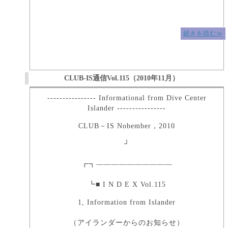
続きを読む≫
CLUB-IS通信Vol.115（2010年11月）
---------------- Informational from Dive Center
Islander ----------------
CLUB－IS Nobember，2010
┘
┏┓――――――――――
┗■ I N D E X Vol.115
1, Information from Islander
（アイランダーからのお知らせ）