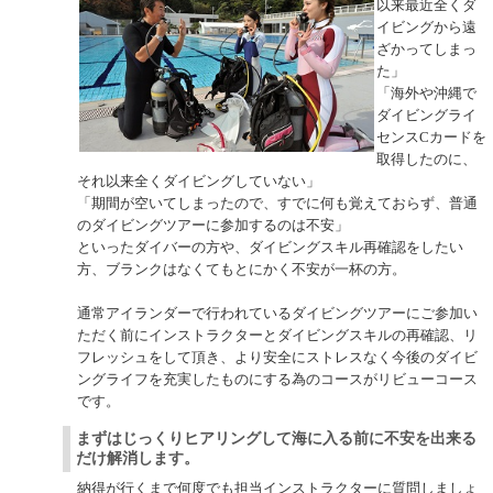
以来最近全くダ
イビングから遠
ざかってしまっ
た」
「海外や沖縄で
ダイビングライ
センスCカードを
取得したのに、
それ以来全くダイビングしていない」
「期間が空いてしまったので、すでに何も覚えておらず、普通
のダイビングツアーに参加するのは不安」
といったダイバーの方や、ダイビングスキル再確認をしたい
方、ブランクはなくてもとにかく不安が一杯の方。
通常アイランダーで行われているダイビングツアーにご参加い
ただく前にインストラクターとダイビングスキルの再確認、リ
フレッシュをして頂き、より安全にストレスなく今後のダイビ
ングライフを充実したものにする為のコースがリビューコース
です。
まずはじっくりヒアリングして海に入る前に不安を出来る
だけ解消します。
納得が行くまで何度でも担当インストラクターに質問しましょ